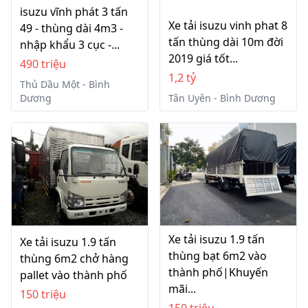
isuzu vĩnh phát 3 tấn
Xe tải isuzu vinh phat 8
49 - thùng dài 4m3 -
tấn thùng dài 10m đời
nhập khẩu 3 cục -...
2019 giá tốt...
490 triệu
1,2 tỷ
Thủ Dầu Một - Bình
Dương
Tân Uyên - Bình Dương
Xe tải isuzu 1.9 tấn
Xe tải isuzu 1.9 tấn
thùng bạt 6m2 vào
thùng 6m2 chở hàng
thành phố|Khuyến
pallet vào thành phố
mãi...
150 triệu
150 triệu