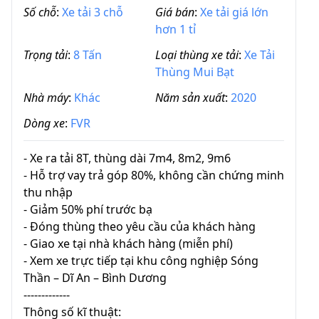
Số chỗ
:
Xe tải 3 chỗ
Giá bán
:
Xe tải giá lớn
hơn 1 tỉ
Trọng tải
:
8 Tấn
Loại thùng xe tải
:
Xe Tải
Thùng Mui Bạt
Nhà máy
:
Khác
Năm sản xuất
:
2020
Dòng xe
:
FVR
- Xe ra tải 8T, thùng dài 7m4, 8m2, 9m6
- Hỗ trợ vay trả góp 80%, không cần chứng minh
thu nhập
- Giảm 50% phí trước bạ
- Đóng thùng theo yêu cầu của khách hàng
- Giao xe tại nhà khách hàng (miễn phí)
- Xem xe trực tiếp tại khu công nghiệp Sóng
Thần – Dĩ An – Bình Dương
-------------
Thông số kĩ thuật: