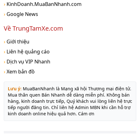
›
KinhDoanh.MuaBanNhanh.com
›
Google News
Về TrungTamXe.com
›
Giới thiệu
›
Liên hệ quảng cáo
›
Dịch vụ VIP Nhanh
›
Xem bản đồ
Lưu ý:
MuaBanNhanh là Mạng xã hội Thương mại điện tử.
Mua thân quen Bán Nhanh dễ dàng miễn phí. Không bán
hàng, kinh doanh trực tiếp, Quý khách vui lòng liên hệ trực
tiếp người đăng tin. Chỉ liên hệ Admin MBN khi cần hỗ trợ
kinh doanh online hiệu quả hơn. Cám ơn
© 2011-2021 Mạng xã hội MuaBanNhanh Nền tảng