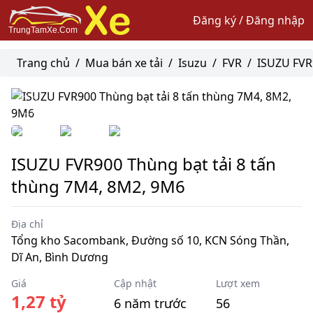
Đăng ký / Đăng nhập
Trang chủ
/
Mua bán xe tải
/
Isuzu
/
FVR
/
ISUZU FVR
ISUZU FVR900 Thùng bạt tải 8 tấn
thùng 7M4, 8M2, 9M6
Địa chỉ
Tổng kho Sacombank, Đường số 10, KCN Sóng Thần,
Dĩ An, Bình Dương
Giá
Cập nhật
Lượt xem
1,27 tỷ
6 năm trước
56