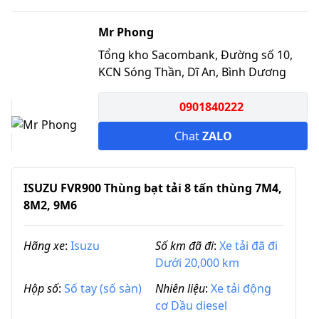
Mr Phong
Tổng kho Sacombank, Đường số 10,
KCN Sóng Thần, Dĩ An, Bình Dương
0901840222
Chat
ZALO
ISUZU FVR900 Thùng bạt tải 8 tấn thùng 7M4,
8M2, 9M6
Hãng xe
:
Isuzu
Số km đã đi
:
Xe tải đã đi
Dưới 20,000 km
Hộp số
:
Số tay (số sàn)
Nhiên liệu
:
Xe tải động
cơ Dầu diesel