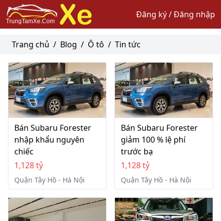
Đăng ký / Đăng nhập
Trang chủ
/
Blog
/
Ô tô
/
Tin tức
Bán Subaru Forester
Bán Subaru Forester
nhập khẩu nguyên
giảm 100 % lệ phí
chiếc
trước bạ
1,128 tỷ
1,128 tỷ
Quận Tây Hồ - Hà Nội
Quận Tây Hồ - Hà Nội