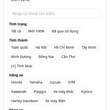
Tình trạng
Tất cả
Mới 100%
Đã qua sử dụng
Tỉnh thành
Toàn quốc
Hà Nội
Hồ Chí Minh
Tây Ninh
Bình Dương
Đồng Nai
Cần Thơ
[+] Tỉnh khác
Hãng xe
Honda
Yamaha
Suzuki
SYM
Kawasaki
Piaggio
Xe máy khác
Kymco
Harley Davidson
Xe máy điện
Dòng xe