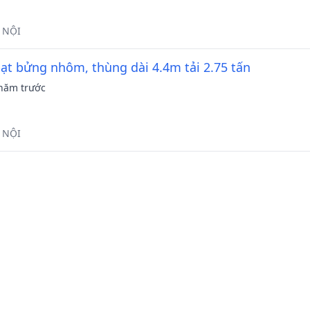
 NỘI
bạt bửng nhôm, thùng dài 4.4m tải 2.75 tấn
năm trước
 NỘI