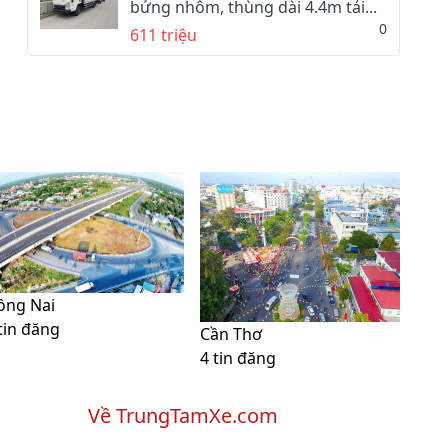
bửng nhôm, thùng dài 4.4m tải...
0
611 triệu
ồng Nai
tin đăng
Cần Thơ
4 tin đăng
Về TrungTamXe.com