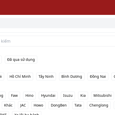
Đã qua sử dụng
i
Hồ Chí Minh
Tây Ninh
Bình Dương
Đồng Nai
ng
Faw
Hino
Hyundai
Isuzu
Kia
Mitsubishi
Khác
JAC
Howo
DongBen
Tata
Chenglong
TMT
Xe lôi ba bánh