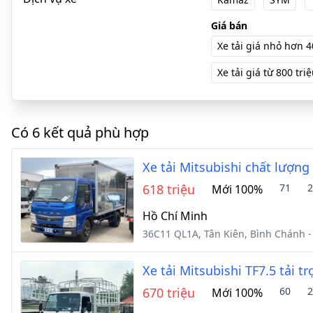
Giá bán
Xe tải giá nhỏ hơn 4
Xe tải giá từ 800 triệu
Có 6 kết quả phù hợp
Xe tải Mitsubishi chất lượng
618 triệu
71
2
Mới 100%
Hồ Chí Minh
36C11 QL1A, Tân Kiên, Bình Chánh 
Xe tải Mitsubishi TF7.5 tải t
670 triệu
60
2
Mới 100%