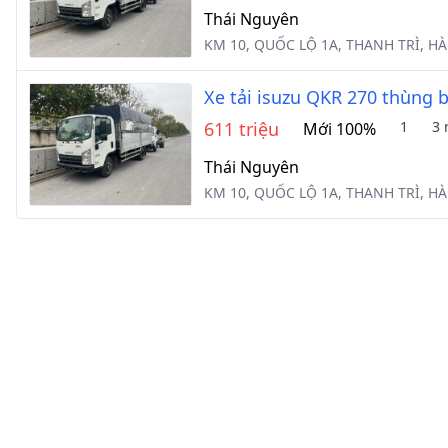
Thái Nguyên
KM 10, QUỐC LỘ 1A, THANH TRÌ, HÀ
Xe tải isuzu QKR 270 thùng 
611 triệu
1
3 
Mới 100%
Thái Nguyên
KM 10, QUỐC LỘ 1A, THANH TRÌ, HÀ