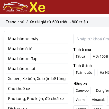
Trang chủ
/
Xe tải giá từ 600 triệu - 800 triệu
Mua bán xe máy
Mua bán ô tô
Tình trạng
Tất cả
Mới 100%
Mua bán xe đạp
Tỉnh thành
Mua bán xe tải
Toàn quốc
Hà Nộ
Xe ben, Xe bồn, Xe trộn bê tông
Hãng xe
Cho thuê xe
Daewoo
Dongfe
Phụ tùng, Phụ kiện, đồ chơi xe
Veam
Vinaxuki
Dịch vụ xe
Kamaz
SYM