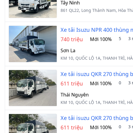
Tây Ninh
861 QL22, Long Thành Nam, Hòa Th
Xe tải Isuzu NPR 400 thùng m
740 triệu
5
3 
Mới 100%
Sơn La
KM 10, QUỐC LỘ 1A, THANH TRÌ, HÀ
Xe tải isuzu QKR 270 thùng 
611 triệu
0
3 
Mới 100%
Thái Nguyên
KM 10, QUỐC LỘ 1A, THANH TRÌ, HÀ
Xe tải isuzu QKR 270 thùng 
611 triệu
0
3 
Mới 100%