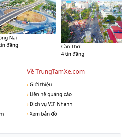
ồng Nai
tin đăng
Cần Thơ
4 tin đăng
Về TrungTamXe.com
›
Giới thiệu
›
Liên hệ quảng cáo
›
Dịch vụ VIP Nhanh
om
›
Xem bản đồ