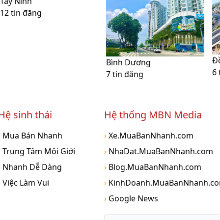
Tây Ninh
12 tin đăng
Đ
Bình Dương
6 
7 tin đăng
Hệ sinh thái
Hệ thống MBN Media
›
Mua Bán Nhanh
›
Xe.MuaBanNhanh.com
›
Trung Tâm Môi Giới
›
NhaDat.MuaBanNhanh.com
›
Nhanh Dễ Dàng
›
Blog.MuaBanNhanh.com
›
Việc Làm Vui
›
KinhDoanh.MuaBanNhanh.c
›
Google News