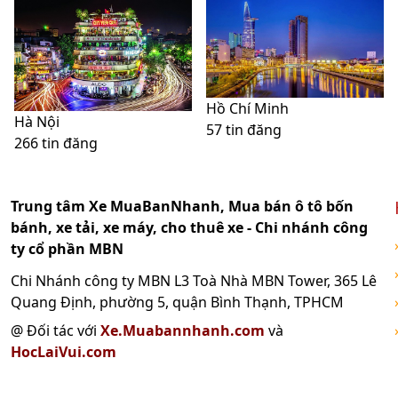
Hồ Chí Minh
Hà Nội
57 tin đăng
266 tin đăng
Trung tâm Xe MuaBanNhanh, Mua bán ô tô bốn
bánh, xe tải, xe máy, cho thuê xe - Chi nhánh công
ty cổ phần MBN
Chi Nhánh công ty MBN L3 Toà Nhà MBN Tower, 365 Lê
Quang Định, phường 5, quận Bình Thạnh, TPHCM
@ Đối tác với
Xe.Muabannhanh.com
và
HocLaiVui.com