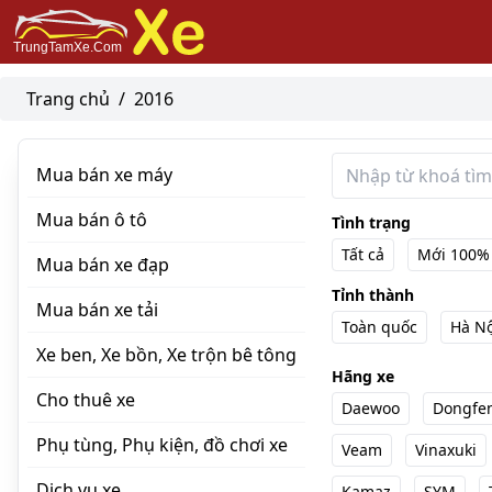
Trang chủ
/
2016
Mua bán xe máy
Mua bán ô tô
Tình trạng
Tất cả
Mới 100%
Mua bán xe đạp
Tỉnh thành
Mua bán xe tải
Toàn quốc
Hà Nộ
Xe ben, Xe bồn, Xe trộn bê tông
Hãng xe
Cho thuê xe
Daewoo
Dongfe
Phụ tùng, Phụ kiện, đồ chơi xe
Veam
Vinaxuki
Dịch vụ xe
Kamaz
SYM