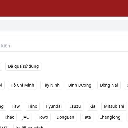
Đã qua sử dụng
i
Hồ Chí Minh
Tây Ninh
Bình Dương
Đồng Nai
ng
Faw
Hino
Hyundai
Isuzu
Kia
Mitsubishi
Khác
JAC
Howo
DongBen
Tata
Chenglong
TMT
Xe lôi ba bánh