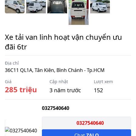
Xe tải van linh hoạt vận chuyển ưu
đãi 6tr
Địa chỉ
36C11 QL1A, Tân Kiên, Bình Chánh - Tp.HCM
Giá
Cập nhật
Lượt xem
285 triệu
3 năm trước
152
0327540640
0327540640
Chat
ZALO