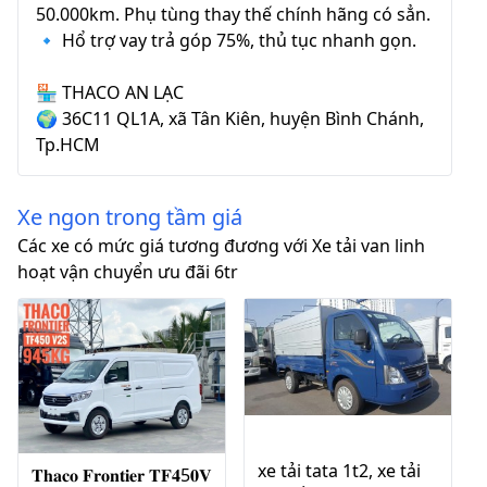
50.000km. Phụ tùng thay thế chính hãng có sẳn.
🔹️ Hổ trợ vay trả góp 75%, thủ tục nhanh gọn.
🏪 THACO AN LẠC
🌍 36C11 QL1A, xã Tân Kiên, huyện Bình Chánh,
Tp.HCM
Xe ngon trong tầm giá
Các xe có mức giá tương đương với Xe tải van linh
hoạt vận chuyển ưu đãi 6tr
xe tải tata 1t2, xe tải
𝐓𝐡𝐚𝐜𝐨 𝐅𝐫𝐨𝐧𝐭𝐢𝐞𝐫 𝐓𝐅𝟒5𝟎𝐕