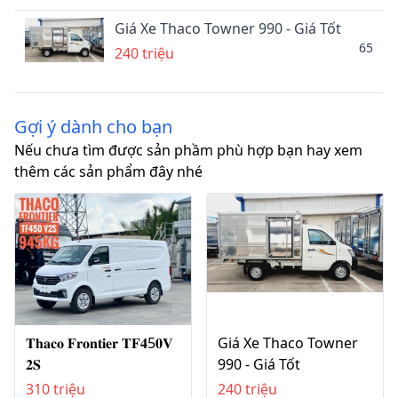
Giá Xe Thaco Towner 990 - Giá Tốt
65
240 triệu
Gợi ý dành cho bạn
Nếu chưa tìm được sản phầm phù hợp bạn hay xem
thêm các sản phẩm đây nhé
𝐓𝐡𝐚𝐜𝐨 𝐅𝐫𝐨𝐧𝐭𝐢𝐞𝐫 𝐓𝐅𝟒5𝟎𝐕
Giá Xe Thaco Towner
𝟐𝐒
990 - Giá Tốt
310 triệu
240 triệu