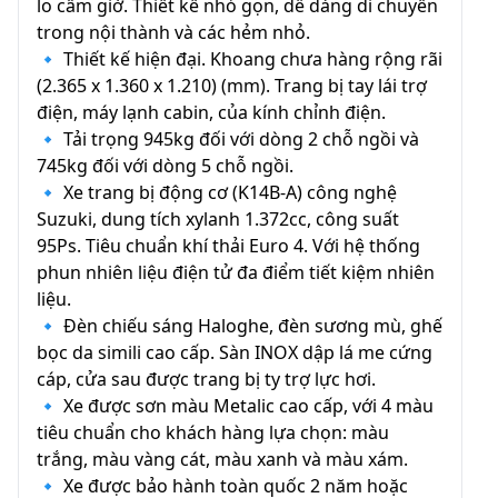
lo cấm giờ. Thiết kế nhỏ gọn, dễ dàng di chuyển
trong nội thành và các hẻm nhỏ.
🔹️ Thiết kế hiện đại. Khoang chưa hàng rộng rãi
(2.365 x 1.360 x 1.210) (mm). Trang bị tay lái trợ
điện, máy lạnh cabin, của kính chỉnh điện.
🔹️ Tải trọng 945kg đối với dòng 2 chỗ ngồi và
745kg đối với dòng 5 chỗ ngồi.
🔹️ Xe trang bị động cơ (K14B-A) công nghệ
Suzuki, dung tích xylanh 1.372cc, công suất
95Ps. Tiêu chuẩn khí thải Euro 4. Với hệ thống
phun nhiên liệu điện tử đa điểm tiết kiệm nhiên
liệu.
🔹️ Đèn chiếu sáng Haloghe, đèn sương mù, ghế
bọc da simili cao cấp. Sàn INOX dập lá me cứng
cáp, cửa sau được trang bị ty trợ lực hơi.
🔹️ Xe được sơn màu Metalic cao cấp, với 4 màu
tiêu chuẩn cho khách hàng lựa chọn: màu
trắng, màu vàng cát, màu xanh và màu xám.
🔹️ Xe được bảo hành toàn quốc 2 năm hoặc