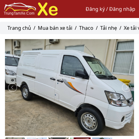
Đăng ký / Đăng nhập
Trang chủ
/
Mua bán xe tải
/
Thaco
/
Tải nhẹ
/
Xe tải