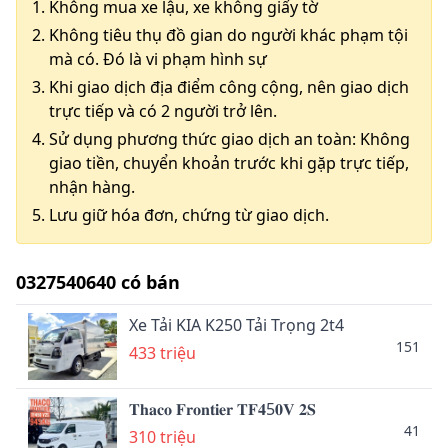
Không mua xe lậu, xe không giấy tờ
Không tiêu thụ đồ gian do người khác phạm tội
mà có. Đó là vi phạm hình sự
Khi giao dịch địa điểm công cộng, nên giao dịch
trực tiếp và có 2 người trở lên.
Sử dụng phương thức giao dịch an toàn: Không
giao tiền, chuyển khoản trước khi gặp trực tiếp,
nhận hàng.
Lưu giữ hóa đơn, chứng từ giao dịch.
0327540640 có bán
Xe Tải KIA K250 Tải Trọng 2t4
151
433 triệu
𝐓𝐡𝐚𝐜𝐨 𝐅𝐫𝐨𝐧𝐭𝐢𝐞𝐫 𝐓𝐅𝟒5𝟎𝐕 𝟐𝐒
41
310 triệu