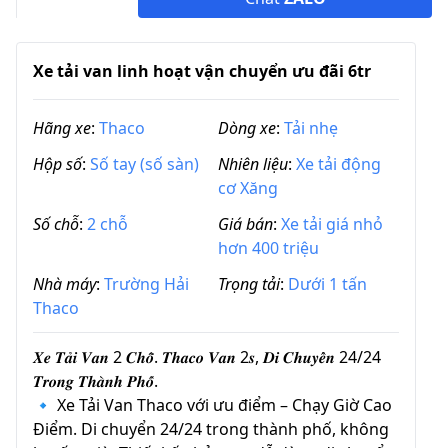
Xe tải van linh hoạt vận chuyển ưu đãi 6tr
Hãng xe
:
Thaco
Dòng xe
:
Tải nhẹ
Hộp số
:
Số tay (số sàn)
Nhiên liệu
:
Xe tải động
cơ Xăng
Số chỗ
:
2 chỗ
Giá bán
:
Xe tải giá nhỏ
hơn 400 triệu
Nhà máy
:
Trường Hải
Trọng tải
:
Dưới 1 tấn
Thaco
𝑿𝒆 𝑻𝒂̉𝒊 𝑽𝒂𝒏 2 𝑪𝒉𝒐̂̃. 𝑻𝒉𝒂𝒄𝒐 𝑽𝒂𝒏 2𝒔, 𝑫𝒊 𝑪𝒉𝒖𝒚𝒆̂̉𝒏 24/24
𝑻𝒓𝒐𝒏𝒈 𝑻𝒉𝒂̀𝒏𝒉 𝑷𝒉𝒐̂́.
🔹️ Xe Tải Van Thaco với ưu điểm – Chạy Giờ Cao
Điểm. Di chuyển 24/24 trong thành phố, không