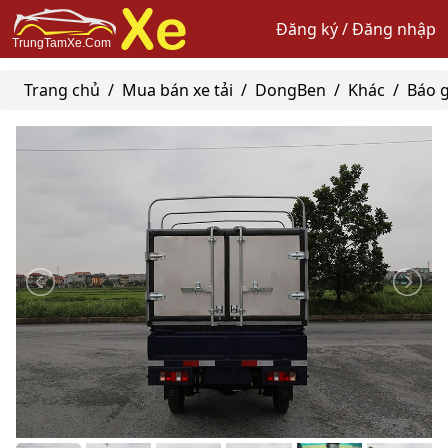
Đăng ký / Đăng nhập
Trang chủ
/
Mua bán xe tải
/
DongBen
/
Khác
/
Báo g