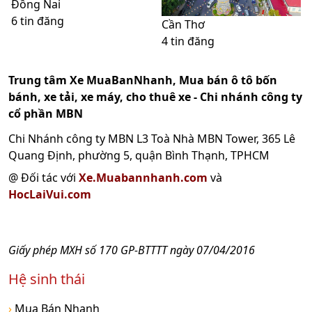
Đồng Nai
6 tin đăng
Cần Thơ
4 tin đăng
Trung tâm Xe MuaBanNhanh, Mua bán ô tô bốn
bánh, xe tải, xe máy, cho thuê xe - Chi nhánh công ty
cổ phần MBN
Chi Nhánh công ty MBN L3 Toà Nhà MBN Tower, 365 Lê
Quang Định, phường 5, quận Bình Thạnh, TPHCM
@ Đối tác với
Xe.Muabannhanh.com
và
HocLaiVui.com
Giấy phép MXH số 170 GP-BTTTT ngày 07/04/2016
Hệ sinh thái
›
Mua Bán Nhanh