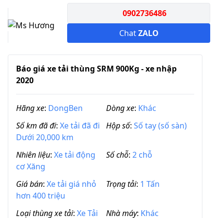
0902736486
Chat
ZALO
Báo giá xe tải thùng SRM 900Kg - xe nhập
2020
Hãng xe
:
DongBen
Dòng xe
:
Khác
Số km đã đi
:
Xe tải đã đi
Hộp số
:
Số tay (số sàn)
Dưới 20,000 km
Nhiên liệu
:
Xe tải động
Số chỗ
:
2 chỗ
cơ Xăng
Giá bán
:
Xe tải giá nhỏ
Trọng tải
:
1 Tấn
hơn 400 triệu
Loại thùng xe tải
:
Xe Tải
Nhà máy
:
Khác