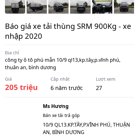
Báo giá xe tải thùng SRM 900Kg - xe
nhập 2020
Địa chỉ
công ty ô tô phú mẫn 10/9 ql13,kp.tây,p.vĩnh phú,
thuân an, bình dương
Giá
Cập nhật
Lượt xem
205 triệu
6 năm trước
27
Ms Hương
Bán xe tải trả góp
10/9 QL13.KP.TÂY,P.VĨNH PHÚ, THUẬN
AN, BÌNH DƯƠNG