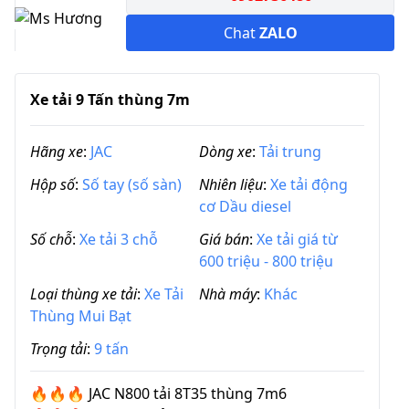
Chat
ZALO
Xe tải 9 Tấn thùng 7m
Hãng xe
:
JAC
Dòng xe
:
Tải trung
Hộp số
:
Số tay (số sàn)
Nhiên liệu
:
Xe tải động
cơ Dầu diesel
Số chỗ
:
Xe tải 3 chỗ
Giá bán
:
Xe tải giá từ
600 triệu - 800 triệu
Loại thùng xe tải
:
Xe Tải
Nhà máy
:
Khác
Thùng Mui Bạt
Trọng tải
:
9 tấn
🔥🔥🔥 JAC N800 tải 8T35 thùng 7m6