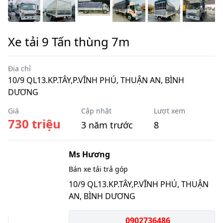
Xe tải 9 Tấn thùng 7m
Địa chỉ
10/9 QL13.KP.TÂY,P.VĨNH PHÚ, THUẬN AN, BÌNH
DƯƠNG
Giá
Cập nhật
Lượt xem
730 triệu
3 năm trước
8
Ms Hương
Bán xe tải trả góp
10/9 QL13.KP.TÂY,P.VĨNH PHÚ, THUẬN
AN, BÌNH DƯƠNG
0902736486