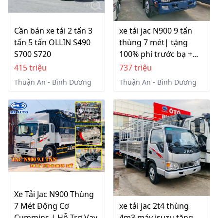
Cần bán xe tải 2 tấn 3
xe tải jac N900 9 tấn
tấn 5 tấn OLLIN S490
thùng 7 mét| tặng
S700 S720
100% phí trước bạ +...
415 triệu
737 triệu
Thuận An - Bình Dương
Thuận An - Bình Dương
Xe Tải Jac N900 Thùng
7 Mét Động Cơ
xe tải jac 2t4 thùng
Cummins | Hỗ Trợ Vay
4m3 máy isuzu tặng