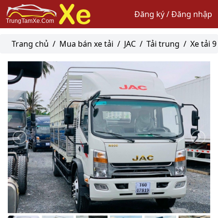
Đăng ký / Đăng nhập
Trang chủ
/
Mua bán xe tải
/
JAC
/
Tải trung
/
Xe tải 