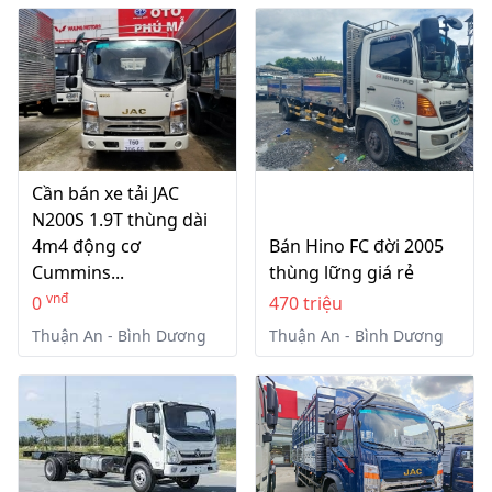
Cần bán xe tải JAC
N200S 1.9T thùng dài
4m4 động cơ
Bán Hino FC đời 2005
Cummins...
thùng lững giá rẻ
vnđ
0
470 triệu
Thuận An - Bình Dương
Thuận An - Bình Dương