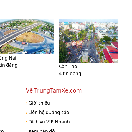
ồng Nai
tin đăng
Cần Thơ
4 tin đăng
Về TrungTamXe.com
›
Giới thiệu
›
Liên hệ quảng cáo
›
Dịch vụ VIP Nhanh
om
›
Xem bản đồ