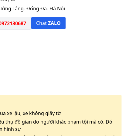
ường Láng- Đống Đa- Hà Nội
Chat
ZALO
972130687
a xe lậu, xe không giấy tờ
êu thụ đồ gian do người khác phạm tội mà có. Đó
m hình sự