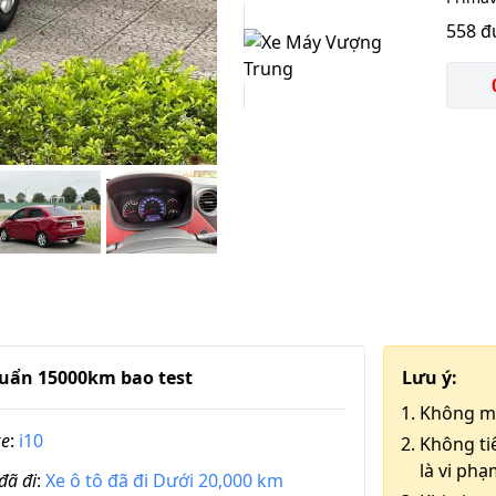
558 đ
0
huẩn 15000km bao test
Lưu ý:
Không mu
xe
:
i10
Không ti
là vi phạ
đã đi
:
Xe ô tô đã đi Dưới 20,000 km