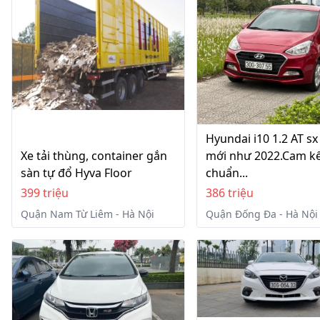
Hyundai i10 1.2 AT sx
Xe tải thùng, container gắn
mới như 2022.Cam k
sàn tự đổ Hyva Floor
chuẩn...
399 triệu
386 triệu
Quận Nam Từ Liêm - Hà Nội
Quận Đống Đa - Hà Nội