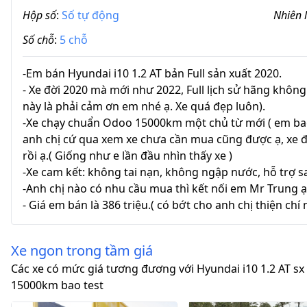
Hộp số
:
Số tự động
Nhiên l
Số chỗ
:
5 chỗ
-Em bán Hyundai i10 1.2 AT bản Full sản xuất 2020.
- Xe đời 2020 mà mới như 2022, Full lịch sử hãng không
này là phải cảm ơn em nhé ạ. Xe quá đẹp luôn).
-Xe chạy chuẩn Odoo 15000km một chủ từ mới ( em bao 
anh chị cứ qua xem xe chưa cần mua cũng được ạ, xe 
rồi ạ.( Giống như e lần đầu nhìn thấy xe )
-Xe cam kết: không tai nạn, không ngập nước, hỗ trợ sa
-Anh chị nào có nhu cầu mua thì kết nối em Mr Trung ạ
⁃ Giá em bán là 386 triệu.( có bớt cho anh chị thiện chí 
Xe ngon trong tầm giá
Các xe có mức giá tương đương với Hyundai i10 1.2 AT s
15000km bao test