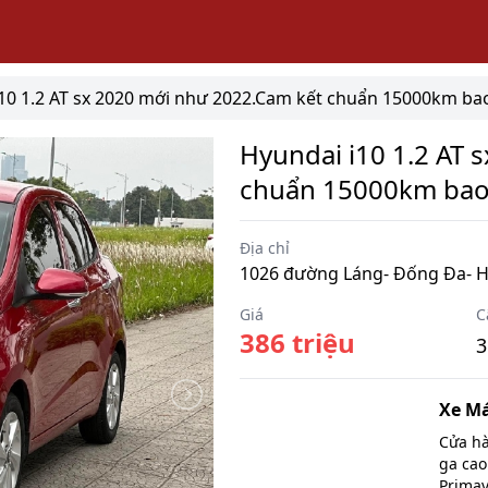
10 1.2 AT sx 2020 mới như 2022.Cam kết chuẩn 15000km bao
Hyundai i10 1.2 AT 
chuẩn 15000km bao
Địa chỉ
1026 đường Láng- Đống Đa- H
Giá
C
386 triệu
3
Xe M
Cửa hà
ga cao
Primav