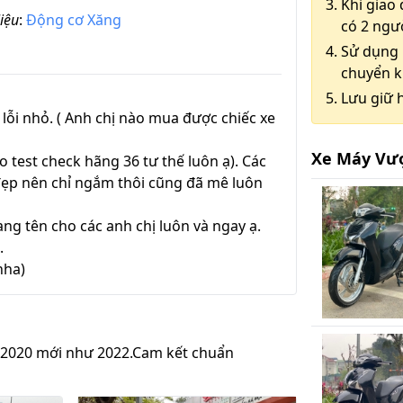
Khi giao 
iệu
:
Động cơ Xăng
có 2 ngườ
Sử dụng 
chuyển k
Lưu giữ 
 lỗi nhỏ. ( Anh chị nào mua được chiếc xe
Xe Máy Vượ
test check hãng 36 tư thế luôn ạ). Các
đẹp nên chỉ ngắm thôi cũng đã mê luôn
ng tên cho các anh chị luôn và ngay ạ.
.
nha)
x 2020 mới như 2022.Cam kết chuẩn