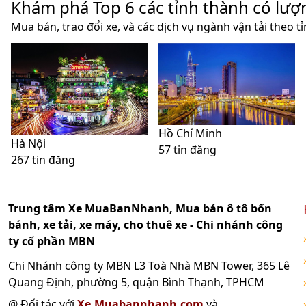
Khám phá Top 6 các tỉnh thành có lượ
Mua bán, trao đổi xe, và các dịch vụ ngành vận tải theo t
Hồ Chí Minh
Hà Nội
57 tin đăng
267 tin đăng
Trung tâm Xe MuaBanNhanh, Mua bán ô tô bốn
bánh, xe tải, xe máy, cho thuê xe - Chi nhánh công
ty cổ phần MBN
Chi Nhánh công ty MBN L3 Toà Nhà MBN Tower, 365 Lê
Quang Định, phường 5, quận Bình Thạnh, TPHCM
@ Đối tác với
Xe.Muabannhanh.com
và