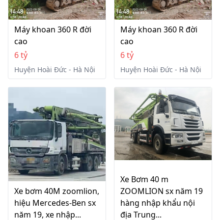
Máy khoan 360 R đời
Máy khoan 360 R đời
cao
cao
6 tỷ
6 tỷ
Huyện Hoài Đức - Hà Nội
Huyện Hoài Đức - Hà Nội
Xe Bơm 40 m
Xe bơm 40M zoomlion,
ZOOMLION sx năm 19
hiệu Mercedes-Ben sx
hàng nhập khẩu nội
năm 19, xe nhập...
địa Trung...