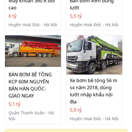
Máy khoan 360 R đời
Bán bơm 49m dùng
cao
lướt
6 tỷ
5,5 tỷ
Huyện Hoài Đức - Hà Nội
Huyện Hoài Đức - Hà Nội
BÁN BƠM BÊ TỒNG
Xe bơm bê tông 56 m
KCP 60M NGUYÊN
sx năm 2018, dùng
BẢN HÀN QUỐC-
lướt nhập khẩu nội
GIAO NGAY
địa
5,1 tỷ
5,9 tỷ
Quận Thanh Xuân - Hà
Nội
Huyện Hoài Đức - Hà Nội