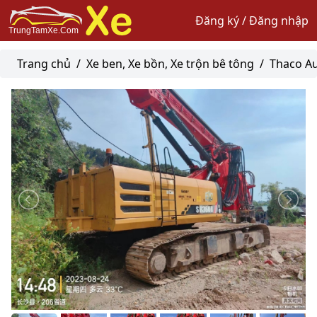
Đăng ký / Đăng nhập
Trang chủ
/
Xe ben, Xe bồn, Xe trộn bê tông
/
Thaco A