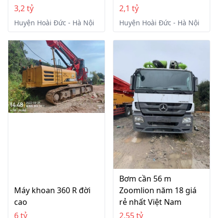
3,2 tỷ
2,1 tỷ
Huyện Hoài Đức - Hà Nội
Huyện Hoài Đức - Hà Nội
Bơm cần 56 m
Máy khoan 360 R đời
Zoomlion năm 18 giá
cao
rẻ nhất Việt Nam
6 tỷ
2,55 tỷ