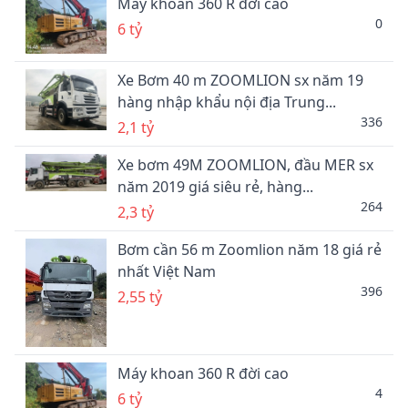
Máy khoan 360 R đời cao
0
6 tỷ
Xe Bơm 40 m ZOOMLION sx năm 19
hàng nhập khẩu nội địa Trung...
336
2,1 tỷ
Xe bơm 49M ZOOMLION, đầu MER sx
năm 2019 giá siêu rẻ, hàng...
264
2,3 tỷ
Bơm cần 56 m Zoomlion năm 18 giá rẻ
nhất Việt Nam
396
2,55 tỷ
Máy khoan 360 R đời cao
4
6 tỷ