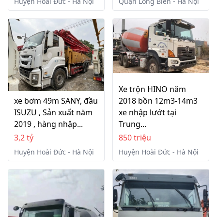
Huyện Hoài Đức - Hà Nội
Quận Long Biên - Hà Nội
Xe trộn HINO năm
xe bơm 49m SANY, đầu
2018 bồn 12m3-14m3
ISUZU , Sản xuất năm
xe nhập lướt tại
2019 , hàng nhập...
Trung...
3,2 tỷ
850 triệu
Huyện Hoài Đức - Hà Nội
Huyện Hoài Đức - Hà Nội