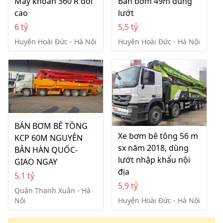
Máy khoan 360 R đời
Bán bơm 49m dùng
cao
lướt
6 tỷ
5,5 tỷ
Huyện Hoài Đức - Hà Nội
Huyện Hoài Đức - Hà Nội
BÁN BƠM BÊ TỒNG
Xe bơm bê tông 56 m
KCP 60M NGUYÊN
sx năm 2018, dùng
BẢN HÀN QUỐC-
lướt nhập khẩu nội
GIAO NGAY
địa
5,1 tỷ
5,9 tỷ
Quận Thanh Xuân - Hà
Nội
Huyện Hoài Đức - Hà Nội