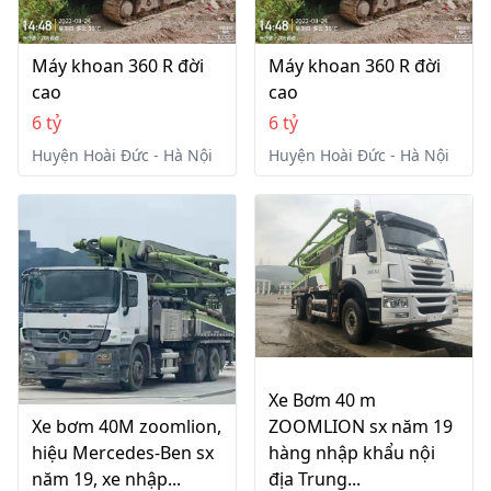
Máy khoan 360 R đời
Máy khoan 360 R đời
cao
cao
6 tỷ
6 tỷ
Huyện Hoài Đức - Hà Nội
Huyện Hoài Đức - Hà Nội
Xe Bơm 40 m
Xe bơm 40M zoomlion,
ZOOMLION sx năm 19
hiệu Mercedes-Ben sx
hàng nhập khẩu nội
năm 19, xe nhập...
địa Trung...