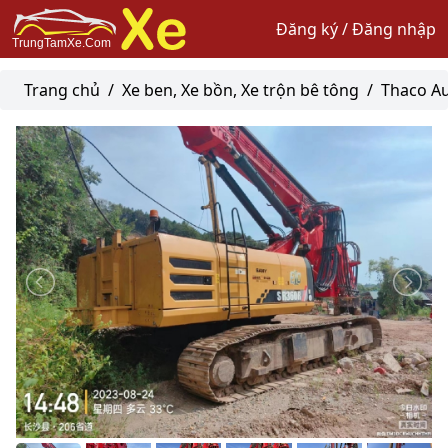
Đăng ký / Đăng nhập
Trang chủ
/
Xe ben, Xe bồn, Xe trộn bê tông
/
Thaco A