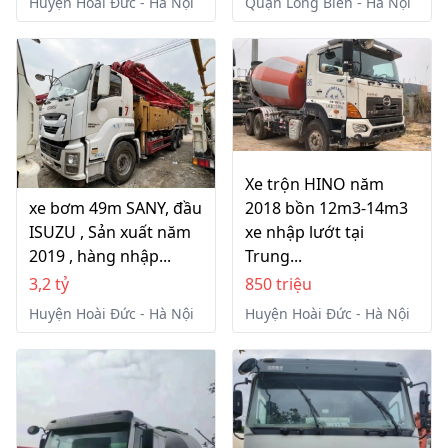
Huyện Hoài Đức - Hà Nội
Quận Long Biên - Hà Nội
Xe trộn HINO năm
xe bơm 49m SANY, đầu
2018 bồn 12m3-14m3
ISUZU , Sản xuất năm
xe nhập lướt tại
2019 , hàng nhập...
Trung...
3,2 tỷ
850 triệu
Huyện Hoài Đức - Hà Nội
Huyện Hoài Đức - Hà Nội