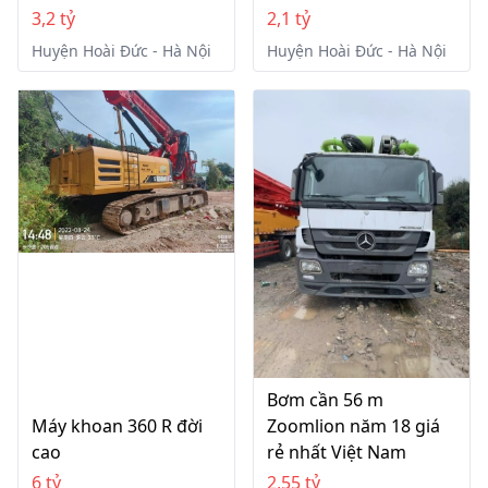
3,2 tỷ
2,1 tỷ
Huyện Hoài Đức - Hà Nội
Huyện Hoài Đức - Hà Nội
Bơm cần 56 m
Máy khoan 360 R đời
Zoomlion năm 18 giá
cao
rẻ nhất Việt Nam
6 tỷ
2,55 tỷ