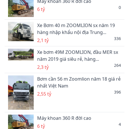
Máy khoan 360 R đời cao
0
6 tỷ
Xe Bơm 40 m ZOOMLION sx năm 19
hàng nhập khẩu nội địa Trung...
336
2,1 tỷ
Xe bơm 49M ZOOMLION, đầu MER sx
năm 2019 giá siêu rẻ, hàng...
264
2,3 tỷ
Bơm cần 56 m Zoomlion năm 18 giá rẻ
nhất Việt Nam
396
2,55 tỷ
Máy khoan 360 R đời cao
4
6 tỷ