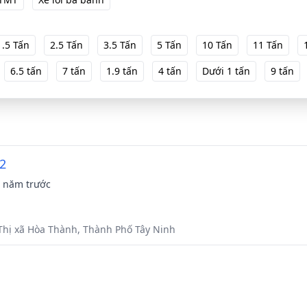
1.5 Tấn
2.5 Tấn
3.5 Tấn
5 Tấn
10 Tấn
11 Tấn
6.5 tấn
7 tấn
1.9 tấn
4 tấn
Dưới 1 tấn
9 tấn
M2
 năm trước
Thị xã Hòa Thành, Thành Phố Tây Ninh