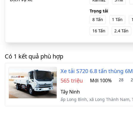
Trọng tải
8 Tấn
1 Tấn
16 Tấn
2.4 Tấn
Có 1 kết quả phù hợp
Xe tải S720 6.8 tấn thùng 6
565 triệu
28
2
Mới 100%
Tây Ninh
ấp Long Bình, xã Long Thành Nam, 