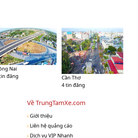
ồng Nai
tin đăng
Cần Thơ
4 tin đăng
Về TrungTamXe.com
›
Giới thiệu
›
Liên hệ quảng cáo
›
Dịch vụ VIP Nhanh