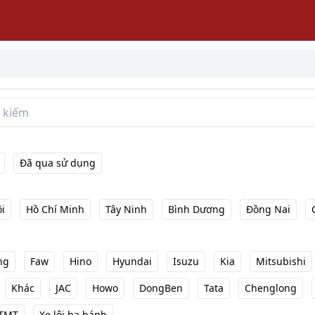
Đã qua sử dụng
i
Hồ Chí Minh
Tây Ninh
Bình Dương
Đồng Nai
ng
Faw
Hino
Hyundai
Isuzu
Kia
Mitsubishi
Khác
JAC
Howo
DongBen
Tata
Chenglong
TMT
Xe lôi ba bánh