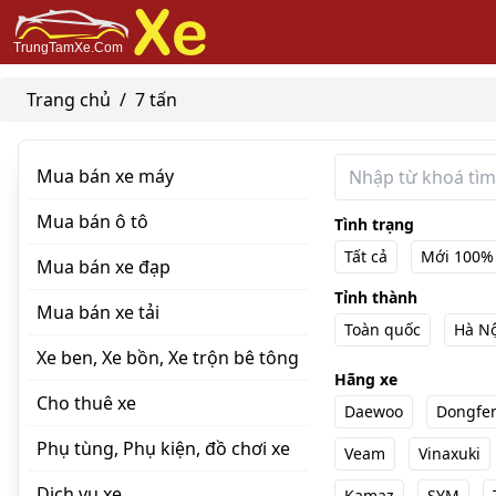
Trang chủ
/
7 tấn
Mua bán xe máy
Mua bán ô tô
Tình trạng
Tất cả
Mới 100%
Mua bán xe đạp
Tỉnh thành
Mua bán xe tải
Toàn quốc
Hà Nộ
Xe ben, Xe bồn, Xe trộn bê tông
Hãng xe
Cho thuê xe
Daewoo
Dongfe
Phụ tùng, Phụ kiện, đồ chơi xe
Veam
Vinaxuki
Dịch vụ xe
Kamaz
SYM