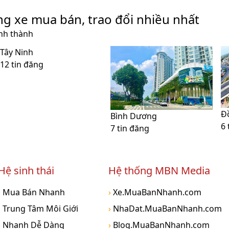
ng xe mua bán, trao đổi nhiều nhất
ỉnh thành
Tây Ninh
12 tin đăng
Đ
Bình Dương
6 
7 tin đăng
Hệ sinh thái
Hệ thống MBN Media
›
Mua Bán Nhanh
›
Xe.MuaBanNhanh.com
›
Trung Tâm Môi Giới
›
NhaDat.MuaBanNhanh.com
›
Nhanh Dễ Dàng
›
Blog.MuaBanNhanh.com