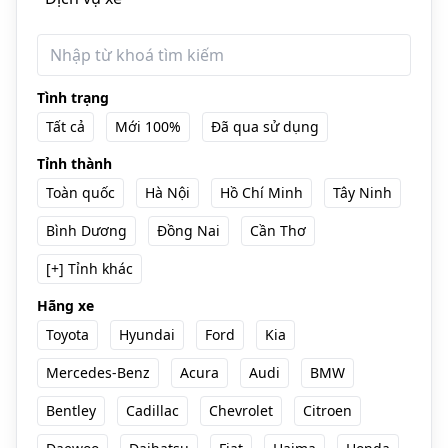
Tình trạng
Tất cả
Mới 100%
Đã qua sử dụng
Tỉnh thành
Toàn quốc
Hà Nội
Hồ Chí Minh
Tây Ninh
Bình Dương
Đồng Nai
Cần Thơ
[+] Tỉnh khác
Hãng xe
Toyota
Hyundai
Ford
Kia
Mercedes-Benz
Acura
Audi
BMW
Bentley
Cadillac
Chevrolet
Citroen