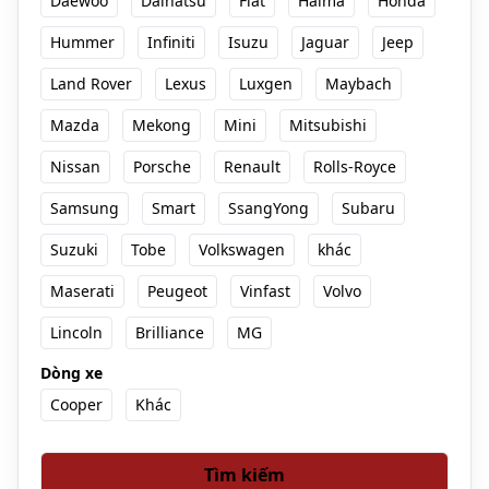
Daewoo
Daihatsu
Fiat
Haima
Honda
Hummer
Infiniti
Isuzu
Jaguar
Jeep
Land Rover
Lexus
Luxgen
Maybach
Mazda
Mekong
Mini
Mitsubishi
Nissan
Porsche
Renault
Rolls-Royce
Samsung
Smart
SsangYong
Subaru
Suzuki
Tobe
Volkswagen
khác
Maserati
Peugeot
Vinfast
Volvo
Lincoln
Brilliance
MG
Dòng xe
Cooper
Khác
Tìm kiếm