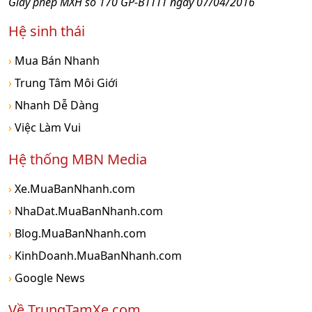
Giấy phép MXH số 170 GP-BTTTT ngày 07/04/2016
Hệ sinh thái
›
Mua Bán Nhanh
›
Trung Tâm Môi Giới
›
Nhanh Dễ Dàng
›
Việc Làm Vui
Hệ thống MBN Media
›
Xe.MuaBanNhanh.com
›
NhaDat.MuaBanNhanh.com
›
Blog.MuaBanNhanh.com
›
KinhDoanh.MuaBanNhanh.com
›
Google News
Về TrungTamXe.com