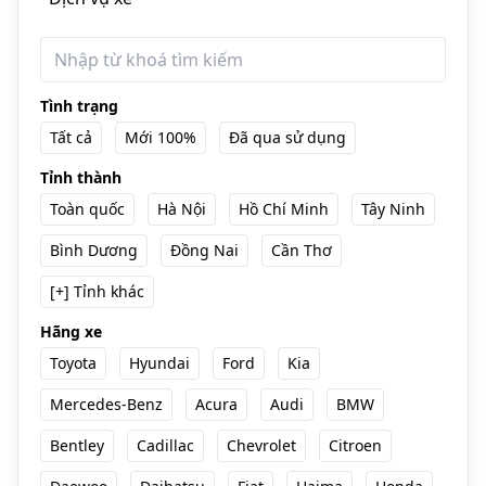
Tình trạng
Tất cả
Mới 100%
Đã qua sử dụng
Tỉnh thành
Toàn quốc
Hà Nội
Hồ Chí Minh
Tây Ninh
Bình Dương
Đồng Nai
Cần Thơ
[+] Tỉnh khác
Hãng xe
Toyota
Hyundai
Ford
Kia
Mercedes-Benz
Acura
Audi
BMW
Bentley
Cadillac
Chevrolet
Citroen