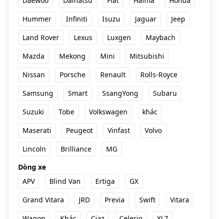
Daewoo
Daihatsu
Fiat
Haima
Honda
Hummer
Infiniti
Isuzu
Jaguar
Jeep
Land Rover
Lexus
Luxgen
Maybach
Mazda
Mekong
Mini
Mitsubishi
Nissan
Porsche
Renault
Rolls-Royce
Samsung
Smart
SsangYong
Subaru
Suzuki
Tobe
Volkswagen
khác
Maserati
Peugeot
Vinfast
Volvo
Lincoln
Brilliance
MG
Dòng xe
APV
Blind Van
Ertiga
GX
Grand Vitara
JRD
Previa
Swift
Vitara
Wagon
Khác
Ciaz
Celerio
XL7