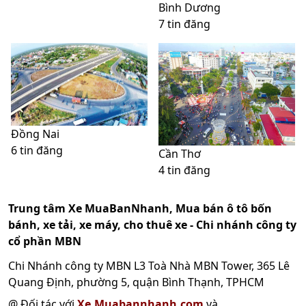
Bình Dương
7 tin đăng
Đồng Nai
6 tin đăng
Cần Thơ
4 tin đăng
Trung tâm Xe MuaBanNhanh, Mua bán ô tô bốn
bánh, xe tải, xe máy, cho thuê xe - Chi nhánh công ty
cổ phần MBN
Chi Nhánh công ty MBN L3 Toà Nhà MBN Tower, 365 Lê
Quang Định, phường 5, quận Bình Thạnh, TPHCM
@ Đối tác với
Xe.Muabannhanh.com
và