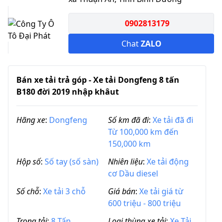
0902813179
Chat
ZALO
Bán xe tải trả góp - Xe tải Dongfeng 8 tấn
B180 đời 2019 nhập khâut
Hãng xe
:
Dongfeng
Số km đã đi
:
Xe tải đã đi
Từ 100,000 km đến
150,000 km
Hộp số
:
Số tay (số sàn)
Nhiên liệu
:
Xe tải động
cơ Dầu diesel
Số chỗ
:
Xe tải 3 chỗ
Giá bán
:
Xe tải giá từ
600 triệu - 800 triệu
Trọng tải
:
8 Tấn
Loại thùng xe tải
:
Xe Tải