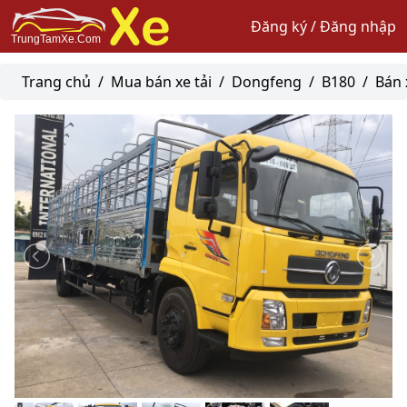
Đăng ký / Đăng nhập
Trang chủ
/
Mua bán xe tải
/
Dongfeng
/
B180
/
Bán 